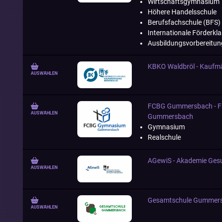
Wirtschaftsgymnasium
Höhere Handelsschule
Berufsfachschule (BFS)
Internationale Förderkl
Ausbildungsvorbereitun
KBKO Waldbröl - Kaufmä
AUSWÄHLEN
FCBG Gummersbach - Fre
AUSWÄHLEN
Gummersbach
Gymnasium
Realschule
AGewiS - Akademie Gesu
AUSWÄHLEN
Gesamtschule Gummer
AUSWÄHLEN