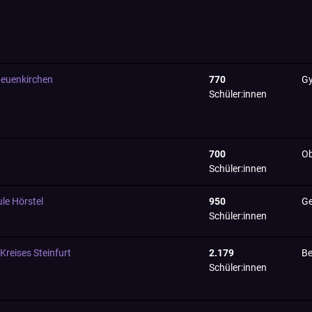
euenkirchen
770
G
Schüler:innen
700
Ob
Schüler:innen
le Hörstel
950
Ge
Schüler:innen
Kreises Steinfurt
2.179
Be
Schüler:innen