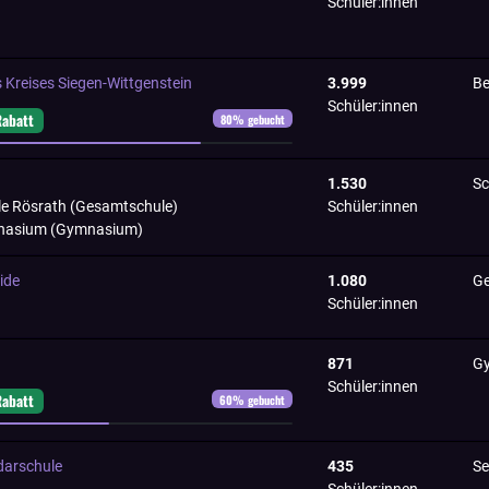
Schüler:innen
s Kreises Siegen-Wittgenstein
3.999
Be
Schüler:innen
Rabatt
80
% gebucht
1.530
Sc
e Rösrath (Gesamtschule)
Schüler:innen
mnasium (Gymnasium)
ide
1.080
Ge
Schüler:innen
871
G
Schüler:innen
Rabatt
60
% gebucht
darschule
435
Se