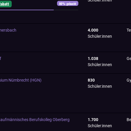
Schüler:innen
Rabatt
80
% gebucht
mersbach
4.000
Te
Schüler:innen
f
1.038
Ge
Schüler:innen
ium Nümbrecht (HGN)
830
G
Schüler:innen
ufmännisches Berufskolleg Oberberg
1.700
Be
Schüler:innen