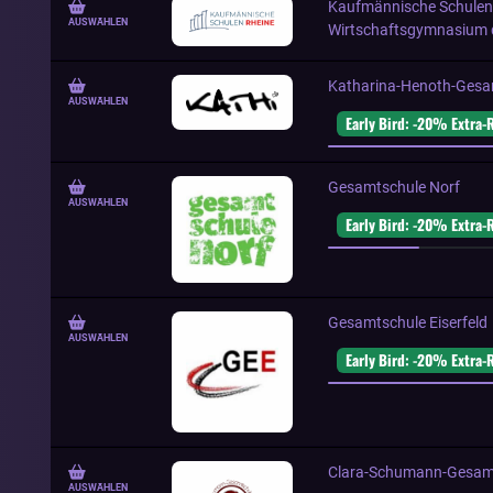
Kaufmännische Schulen R
AUSWÄHLEN
Wirtschaftsgymnasium d
Katharina-Henoth-Gesa
AUSWÄHLEN
Early Bird: -20% Extra-
Gesamtschule Norf
AUSWÄHLEN
Early Bird: -20% Extra-
Gesamtschule Eiserfeld
AUSWÄHLEN
Early Bird: -20% Extra-
Clara-Schumann-Gesamt
AUSWÄHLEN