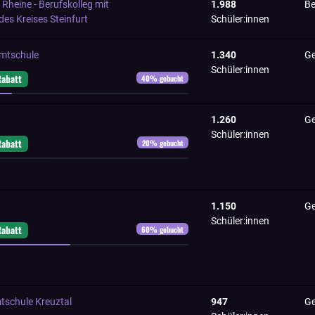
heine - Berufskolleg mit
1.988
Be
es Kreises Steinfurt
Schüler:innen
mtschule
1.340
Ge
Schüler:innen
Rabatt
40
% gebucht
1.260
Ge
Schüler:innen
Rabatt
20
% gebucht
1.150
Ge
Schüler:innen
Rabatt
60
% gebucht
schule Kreuztal
947
Ge