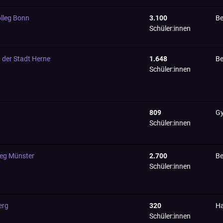
lleg Bonn
3.100
Be
Schüler:innen
 der Stadt Herne
1.648
Be
Schüler:innen
809
Gy
Schüler:innen
leg Münster
2.700
Be
Schüler:innen
erg
320
Ha
Schüler:innen