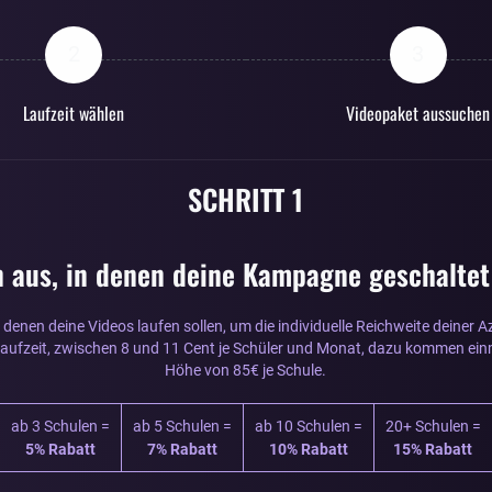
2
3
Laufzeit wählen
Videopaket aussuchen
SCHRITT 1
n aus, in denen deine Kampagne geschaltet
 denen deine Videos laufen sollen, um die individuelle Reichweite deiner
 Laufzeit, zwischen 8 und 11 Cent je Schüler und Monat, dazu kommen ei
Höhe von 85€ je Schule.
ab 3 Schulen =
ab 5 Schulen =
ab 10 Schulen =
20+ Schulen =
5% Rabatt
7% Rabatt
10% Rabatt
15% Rabatt