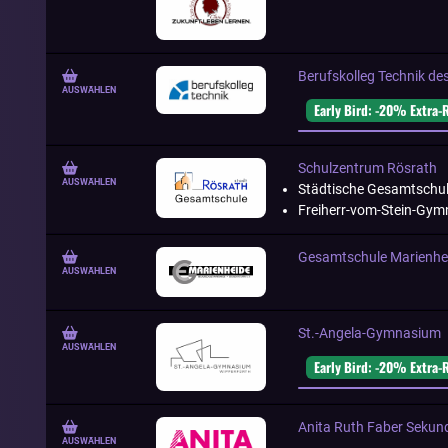
Berufskolleg Technik de
AUSWÄHLEN
Early Bird: -20% Extra-
Schulzentrum Rösrath
AUSWÄHLEN
Städtische Gesamtschul
Freiherr-vom-Stein-Gy
Gesamtschule Marienhe
AUSWÄHLEN
St.-Angela-Gymnasium
AUSWÄHLEN
Early Bird: -20% Extra-
Anita Ruth Faber Sekun
AUSWÄHLEN