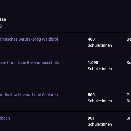
asse
g
nnisches Berufskolleg Waldbröl
400
Be
Schüler:innen
ie Christliche Bekenntnisschule
1.098
Sc
Schüler:innen
ndheitswirtschaft und Senioren
500
Pf
Schüler:innen
Re
sbach
901
St
Schüler:innen